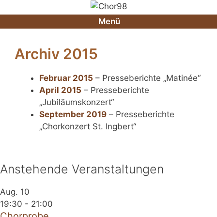
Zum
Inhalt
Menü
springen
Archiv 2015
Februar 2015
– Presseberichte „Matinée“
April 2015
– Presseberichte
„Jubiläumskonzert“
September 2019
– Presseberichte
„Chorkonzert St. Ingbert“
Anstehende Veranstaltungen
Aug.
10
19:30
-
21:00
Chorprobe