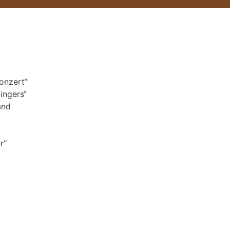
onzert“
ingers“
and
r“